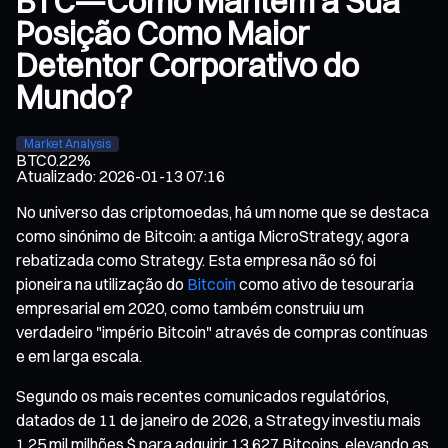
BTC—Como Mantém a Sua
Posição Como Maior
Detentor Corporativo do
Mundo?
Market Analysis
BTC
0.22%
Atualizado
:
2026-01-13 07:16
No universo das criptomoedas, há um nome que se destaca
como sinónimo de Bitcoin: a antiga MicroStrategy, agora
rebatizada como Strategy. Esta empresa não só foi
pioneira na utilização do
Bitcoin
como ativo de tesouraria
empresarial em 2020, como também construiu um
verdadeiro "império Bitcoin" através de compras contínuas
e em larga escala.
Segundo os mais recentes comunicados regulatórios,
datados de 11 de janeiro de 2026, a Strategy investiu mais
1,25 mil milhões $ para adquirir 13 627 Bitcoins, elevando as