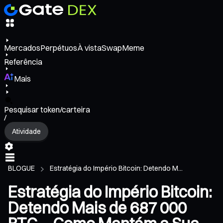
Mercados
Perpétuos
À vista
Swap
Meme
Referência
Mais
Pesquisar token/carteira
/
Atividade
BLOGUE
Estratégia do Império Bitcoin: Detendo M...
Estratégia do Império Bitcoin:
Detendo Mais de 687 000