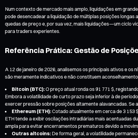
Num contexto de mercado mais amplo, liquidações em grande 
pode desencadear a liquidação de múltiplas posições longas
quedas de preço e, por sua vez, mais liquidações—um ciclo vic
para traders experientes.
Referência Prática: Gestão de Posiçõ
A 12 de janeiro de 2026, analisemos os principais ativos e os
são meramente indicativos e não constituem aconselhamento 
Bitcoin (BTC):
O preço atual ronda os 91 771 $, registan
Embora a volatilidade de curto prazo seja inferior à de perío
exercer pressão sobre posições altamente alavancadas. Se a 
Ethereum (ETH):
Cotado atualmente em cerca de 3 153 $, 
ETH tende a exibir oscilações intradiárias mais acentuadas 
ampla para evitar encerramentos prematuros devido a movim
Outras altcoins:
De forma geral, a volatilidade permanece