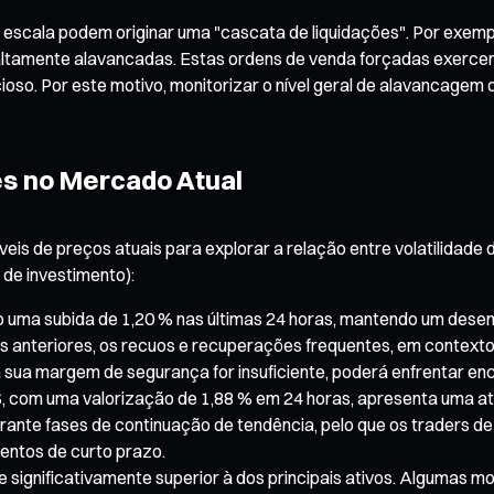
escala podem originar uma "cascata de liquidações". Por exemp
 altamente alavancadas. Estas ordens de venda forçadas exerc
ioso. Por este motivo, monitorizar o nível geral de alavancagem 
es no Mercado Atual
 níveis de preços atuais para explorar a relação entre volatilid
de investimento):
do uma subida de 1,20 % nas últimas 24 horas, mantendo um dese
dos anteriores, os recuos e recuperações frequentes, em context
sua margem de segurança for insuficiente, poderá enfrentar en
com uma valorização de 1,88 % em 24 horas, apresenta uma ativ
durante fases de continuação de tendência, pelo que os trader
entos de curto prazo.
 significativamente superior à dos principais ativos. Algumas m