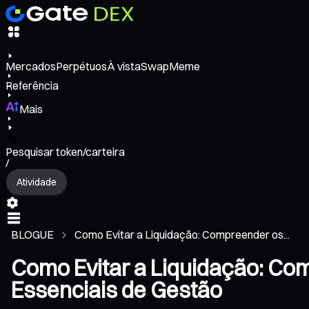
Mercados
Perpétuos
À vista
Swap
Meme
Referência
Mais
Pesquisar token/carteira
/
Atividade
BLOGUE
Como Evitar a Liquidação: Compreender os...
Como Evitar a Liquidação: Co
Essenciais de Gestão