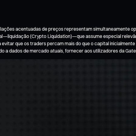
ilações acentuadas de preços representam simultaneamente opor
iquidação (Crypto Liquidation)—que assume especial relevância.
tar que os traders percam mais do que o capital inicialmente i
do a dados de mercado atuais, fornecer aos utilizadores da Gate