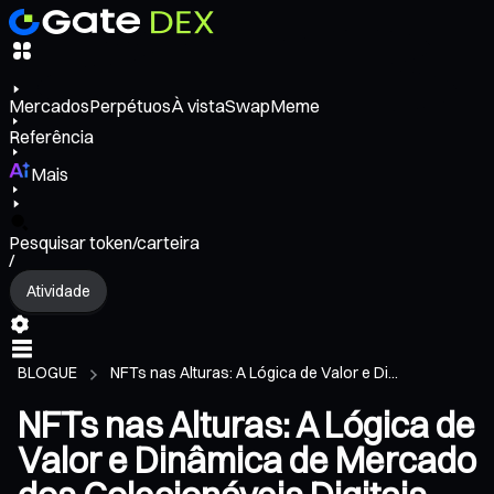
Mercados
Perpétuos
À vista
Swap
Meme
Referência
Mais
Pesquisar token/carteira
/
Atividade
BLOGUE
NFTs nas Alturas: A Lógica de Valor e Di...
NFTs nas Alturas: A Lógica de
Valor e Dinâmica de Mercado