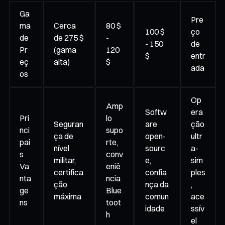
Ga
Pre
ma
Cerca
80 $
100 $
ço
de
de 275 $
-
- 150
de
Pr
(gama
120
$
entr
eç
alta)
$
ada
os
Op
Amp
Softw
era
Pri
lo
Seguran
are
ção
nci
supo
ça de
open-
ultr
pai
rte,
nível
sourc
a-
s
conv
militar,
e,
sim
Va
eniê
certifica
confia
ples
nta
ncia
ção
nça da
,
ge
Blue
máxima
comun
ace
ns
toot
idade
ssív
h
el