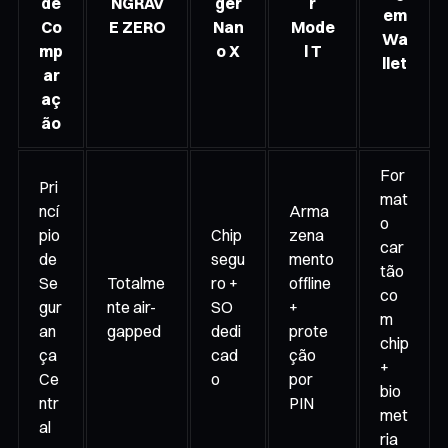
de
NGRAV
ger
r
em
Co
E ZERO
Nan
Mode
Wa
mp
o X
l T
llet
ar
aç
ão
For
Pri
mat
ncí
Arma
o
pio
Chip
zena
car
de
segu
mento
tão
Se
Totalme
ro +
offline
co
gur
nte air-
SO
+
m
an
gapped
dedi
prote
chip
ça
cad
ção
+
Ce
o
por
bio
ntr
PIN
met
al
ria