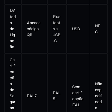
Mé
tod
Blue
o
Apenas
toot
NF
de
código
h e
USB
C
Lig
QR
USB
aç
-C
ão
Ce
rtifi
ca
çã
o
Não
Sem
de
esp
EAL
certifi
Se
EAL7
ecifi
5+
cação
gur
cad
EAL
an
o