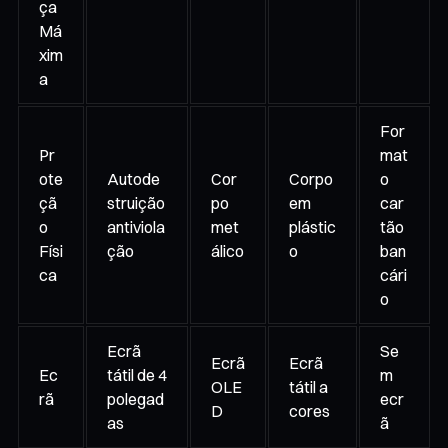
ça
Má
xim
a
For
Pr
mat
ote
Autode
Cor
Corpo
o
çã
struição
po
em
car
o
antiviola
met
plástic
tão
Físi
ção
álico
o
ban
ca
cári
o
Ecrã
Se
Ecrã
Ecrã
Ec
tátil de 4
m
OLE
tátil a
rã
polegad
ecr
D
cores
as
ã