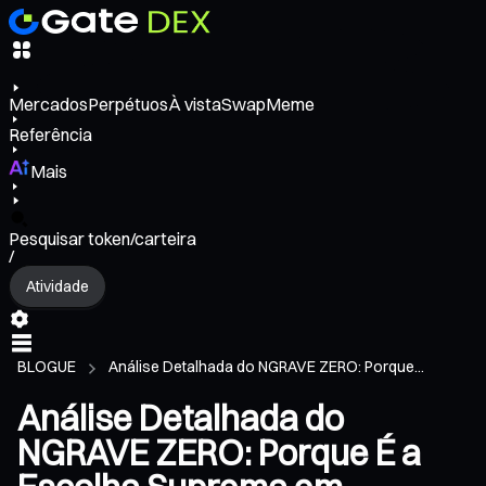
Mercados
Perpétuos
À vista
Swap
Meme
Referência
Mais
Pesquisar token/carteira
/
Atividade
BLOGUE
Análise Detalhada do NGRAVE ZERO: Porque...
Análise Detalhada do
NGRAVE ZERO: Porque É a