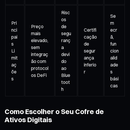
Risc
Se
os
Pri
m
Preço
de
nci
Certifi
ecr
mais
segu
pai
cação
ã,
elevado,
ranç
s
de
fun
sem
a
Li
segur
cion
integraç
devi
mit
ança
alid
ão com
do
aç
inferio
ade
protocol
ao
õe
r
s
os DeFi
Blue
s
bási
toot
cas
h
Como Escolher o Seu Cofre de
Ativos Digitais