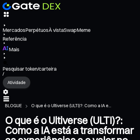
Mercados
Perpétuos
À vista
Swap
Meme
Referência
Mais
Pesquisar token/carteira
/
Atividade
BLOGUE
O que é o Ultiverse (ULTI)?: Como a IA e...
O que é o Ultiverse (ULTI)?:
Como a IA está a transformar