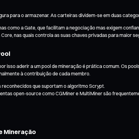
ura para o armazenar. As carteiras dividem-se em duas categor
rmas como a Gate, que facilitam a negociação mas exigem confian
Core, nas quais controla as suas chaves privadas para maior 
Pool
 por isso aderir a um pool de mineração é prática comum. Os po
nalmente à contribuição de cada membro.
ls reconhecidos que suportam o algoritmo Scrypt.
tas open-source como CGMiner e MultiMiner são frequentemente 
de Mineração