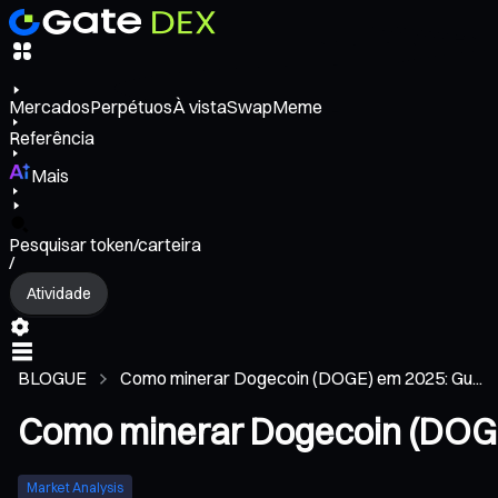
Mercados
Perpétuos
À vista
Swap
Meme
Referência
Mais
Pesquisar token/carteira
/
Atividade
BLOGUE
Como minerar Dogecoin (DOGE) em 2025: Gu...
Como minerar Dogecoin (DOGE)
Market Analysis