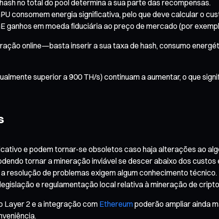
hash no total do pool determina a sua parte das recompensas.
PU consomem energia significativa, pelo que deve calcular o cust
OGE ganhos em moeda fiduciária ao preço de mercado (por exemplo
ação online—basta inserir a sua taxa de hash, consumo energéti
atualmente superior a 900 TH/s) continuam a aumentar, o que sig
s
cativo e podem tornar-se obsoletos caso haja alterações ao alg
odendo tornar a mineração inviável se descer abaixo dos custos 
e a resolução de problemas exigem algum conhecimento técnico.
legislação e regulamentação local relativa à mineração de crip
o Layer 2 e a integração com
Ethereum
poderão ampliar ainda m
nveniência.