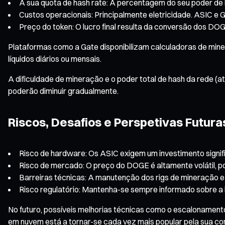
A sua quota de hash rate: A percentagem do seu poder de 
Custos operacionais: Principalmente eletricidade. ASIC e G
Preço do token: O lucro final resulta da conversão dos D
Plataformas como a Gate disponibilizam calculadoras de miner
líquidos diários ou mensais.
A dificuldade de mineração e o poder total de hash da rede (
poderão diminuir gradualmente.
Riscos, Desafios e Perspetivas Futura
Risco de hardware: Os ASIC exigem um investimento signifi
Risco de mercado: O preço do DOGE é altamente volátil, p
Barreiras técnicas: A manutenção dos rigs de mineração 
Risco regulatório: Mantenha-se sempre informado sobre a 
No futuro, possíveis melhorias técnicas como o escalonament
em nuvem está a tornar-se cada vez mais popular pela sua co