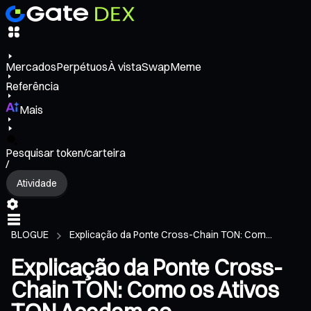
Mercados
Perpétuos
À vista
Swap
Meme
Referência
Mais
Pesquisar token/carteira
/
Atividade
BLOGUE
Explicação da Ponte Cross-Chain TON: Com...
Explicação da Ponte Cross-
Chain TON: Como os Ativos