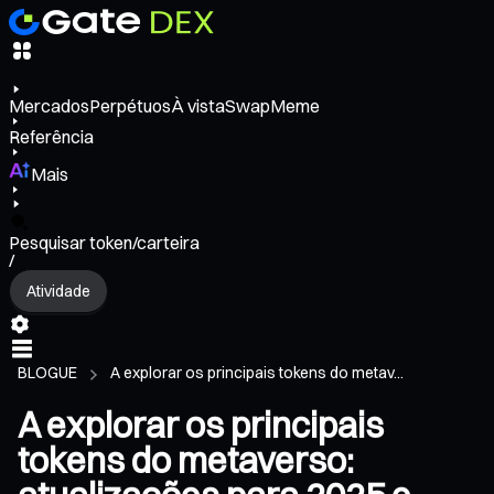
Mercados
Perpétuos
À vista
Swap
Meme
Referência
Mais
Pesquisar token/carteira
/
Atividade
BLOGUE
A explorar os principais tokens do metav...
A explorar os principais
tokens do metaverso: