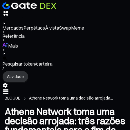
Mercados
Perpétuos
À vista
Swap
Meme
Referência
Mais
Pesquisar token/carteira
/
Atividade
BLOGUE
Athene Network toma uma decisão arrojada...
Athene Network toma uma
decisão arrojada: três razões