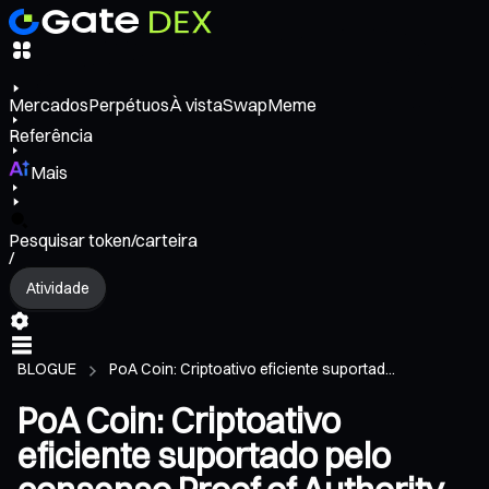
Mercados
Perpétuos
À vista
Swap
Meme
Referência
Mais
Pesquisar token/carteira
/
Atividade
BLOGUE
PoA Coin: Criptoativo eficiente suportad...
PoA Coin: Criptoativo
eficiente suportado pelo