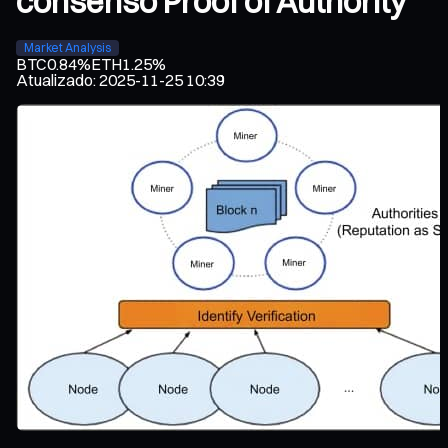
consenso Proof of Authority
Market Analysis
BTC
0.84%
ETH
1.25%
Atualizado
:
2025-11-25 10:39