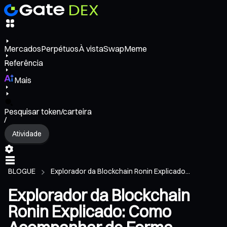
Mercados
Perpétuos
À vista
Swap
Meme
Referência
Mais
Pesquisar token/carteira
/
Atividade
BLOGUE
Explorador da Blockchain Ronin Explicado...
Explorador da Blockchain
Ronin Explicado: Como