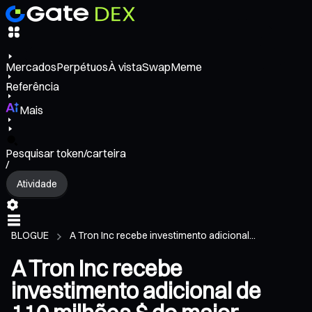
Mercados
Perpétuos
À vista
Swap
Meme
Referência
Mais
Pesquisar token/carteira
/
Atividade
BLOGUE
A Tron Inc recebe investimento adicional...
A Tron Inc recebe
investimento adicional de