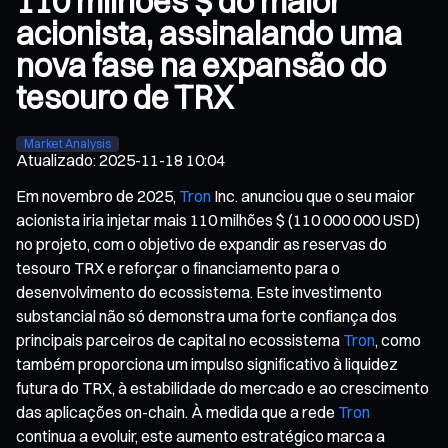
110 milhões $ do maior
acionista, assinalando uma
nova fase na expansão do
tesouro de TRX
Market Analysis
Atualizado
:
2025-11-18 10:04
Em novembro de 2025,
Tron
Inc. anunciou que o seu maior
acionista iria injetar mais 110 milhões $ (110 000 000 USD)
no projeto, com o objetivo de expandir as reservas do
tesouro TRX e reforçar o financiamento para o
desenvolvimento do ecossistema. Este investimento
substancial não só demonstra uma forte confiança dos
principais parceiros de capital no ecossistema
Tron
, como
também proporciona um impulso significativo à liquidez
futura do TRX, à estabilidade do mercado e ao crescimento
das aplicações on-chain. À medida que a rede
Tron
continua a evoluir, este aumento estratégico marca a