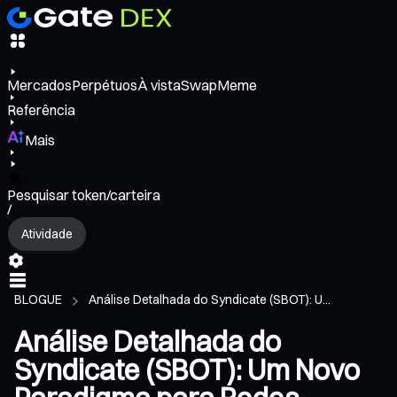
Mercados
Perpétuos
À vista
Swap
Meme
Referência
Mais
Pesquisar token/carteira
/
Atividade
BLOGUE
Análise Detalhada do Syndicate (SBOT): U...
Análise Detalhada do
Syndicate (SBOT): Um Novo