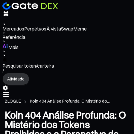
Mercados
Perpétuos
À vista
Swap
Meme
Referência
Mais
Pesquisar token/carteira
/
Atividade
BLOGUE
Koin 404 Análise Profunda: O Mistério do...
Koin 404 Análise Profunda: O
Mistério dos Tokens