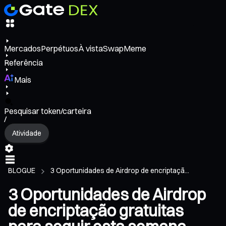
Mercados
Perpétuos
À vista
Swap
Meme
Referência
Mais
Pesquisar token/carteira
/
Atividade
BLOGUE
3 Oportunidades de Airdrop de encriptaçã...
3 Oportunidades de Airdrop
de encriptação gratuitas