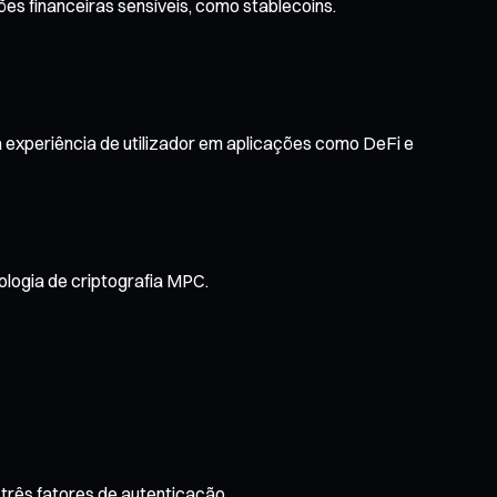
s financeiras sensíveis, como stablecoins.
a experiência de utilizador em aplicações como DeFi e
ologia de criptografia MPC.
três fatores de autenticação.