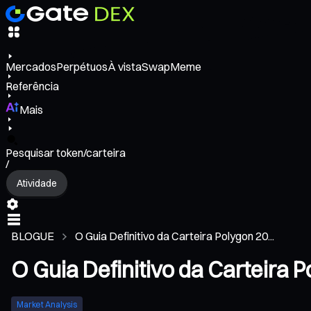
Mercados
Perpétuos
À vista
Swap
Meme
Referência
Mais
Pesquisar token/carteira
/
Atividade
BLOGUE
O Guia Definitivo da Carteira Polygon 20...
O Guia Definitivo da Carteira
Market Analysis