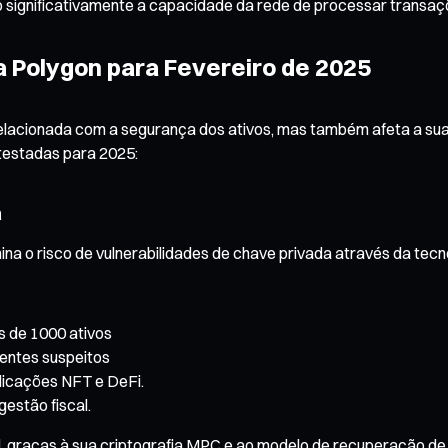
significativamente a capacidade da rede de processar transaçõe
 Polygon para Fevereiro de 2025
á relacionada com a segurança dos ativos, mas também afeta a su
 testadas para 2025:
a
na o risco de vulnerabilidades de chave privada através da tecn
s de 1000 ativos
gentes suspeitos
licações NFT e DeFi.
gestão fiscal.
 graças à sua criptografia MPC e ao modelo de recuperação de 