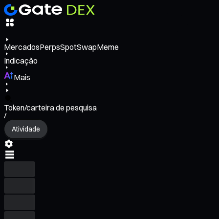
Mercados
Perps
Spot
Swap
Meme
Indicação
Mais
Token/carteira de pesquisa
/
Atividade