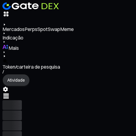
Mercados
Perps
Spot
Swap
Meme
Indicação
Mais
Token/carteira de pesquisa
/
Atividade