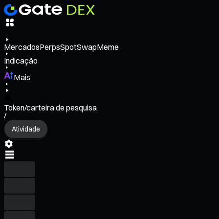
Mercados
Perps
Spot
Swap
Meme
Indicação
Mais
Token/carteira de pesquisa
/
Atividade