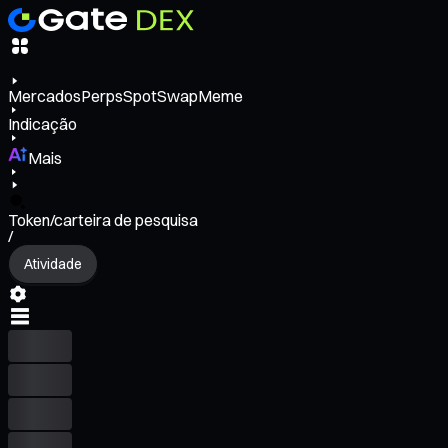
Mercados
Perps
Spot
Swap
Meme
Indicação
Mais
Token/carteira de pesquisa
/
Atividade