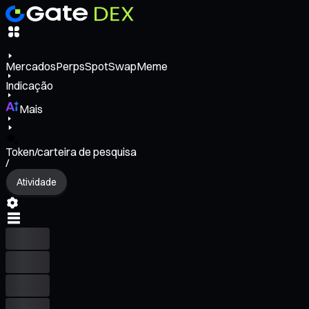
Mercados
Perps
Spot
Swap
Meme
Indicação
Mais
Token/carteira de pesquisa
/
Atividade