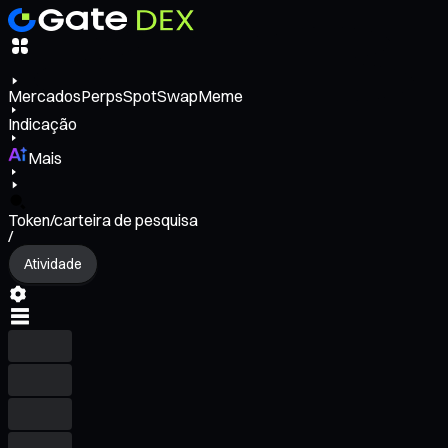
Mercados
Perps
Spot
Swap
Meme
Indicação
Mais
Token/carteira de pesquisa
/
Atividade