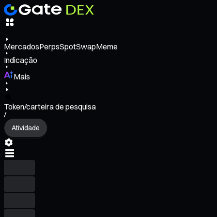
Mercados
Perps
Spot
Swap
Meme
Indicação
Mais
Token/carteira de pesquisa
/
Atividade