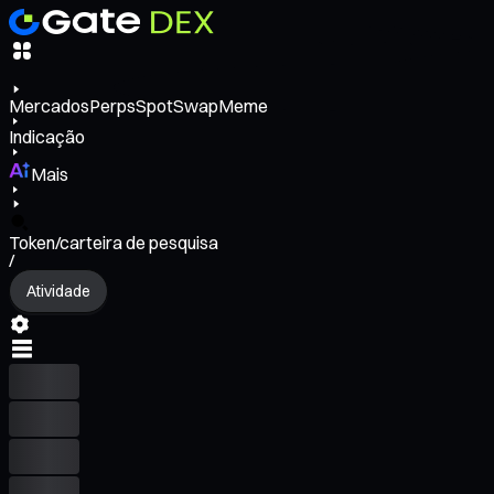
Mercados
Perps
Spot
Swap
Meme
Indicação
Mais
Token/carteira de pesquisa
/
Atividade