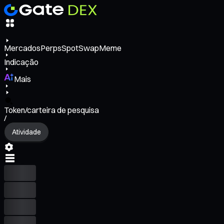
Mercados
Perps
Spot
Swap
Meme
Indicação
Mais
Token/carteira de pesquisa
/
Atividade