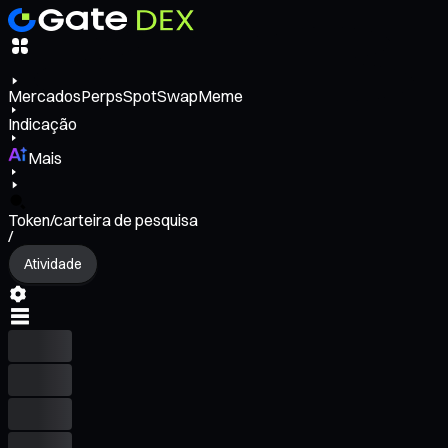
Mercados
Perps
Spot
Swap
Meme
Indicação
Mais
Token/carteira de pesquisa
/
Atividade