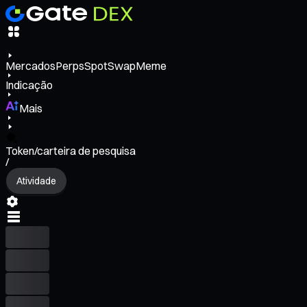
Mercados
Perps
Spot
Swap
Meme
Indicação
Mais
Token/carteira de pesquisa
/
Atividade