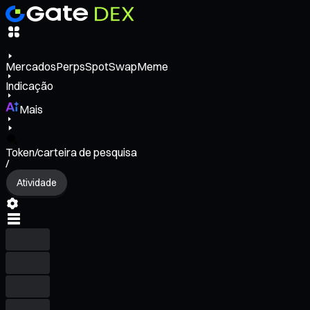
Mercados
Perps
Spot
Swap
Meme
Indicação
Mais
Token/carteira de pesquisa
/
Atividade