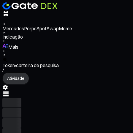
Mercados
Perps
Spot
Swap
Meme
Indicação
Mais
Token/carteira de pesquisa
/
Atividade