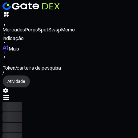
Mercados
Perps
Spot
Swap
Meme
Indicação
Mais
Token/carteira de pesquisa
/
Atividade