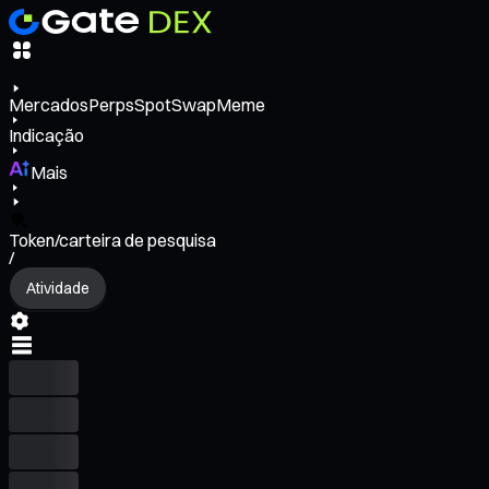
Mercados
Perps
Spot
Swap
Meme
Indicação
Mais
Token/carteira de pesquisa
/
Atividade