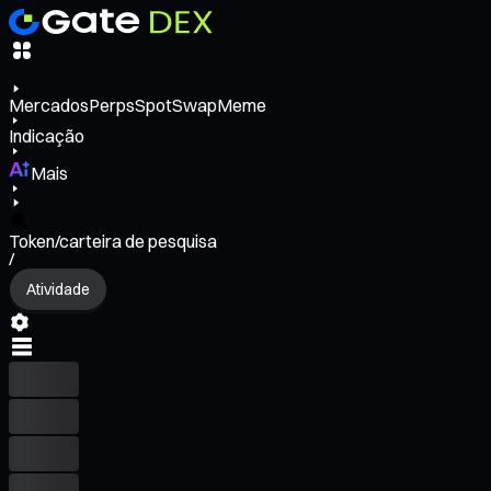
Mercados
Perps
Spot
Swap
Meme
Indicação
Mais
Token/carteira de pesquisa
/
Atividade