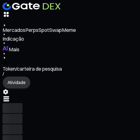
Mercados
Perps
Spot
Swap
Meme
Indicação
Mais
Token/carteira de pesquisa
/
Atividade