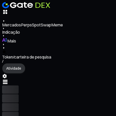
Mercados
Perps
Spot
Swap
Meme
Indicação
Mais
Token/carteira de pesquisa
/
Atividade