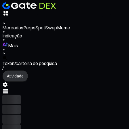
Mercados
Perps
Spot
Swap
Meme
Indicação
Mais
Token/carteira de pesquisa
/
Atividade