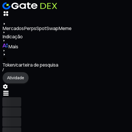
Mercados
Perps
Spot
Swap
Meme
Indicação
Mais
Token/carteira de pesquisa
/
Atividade