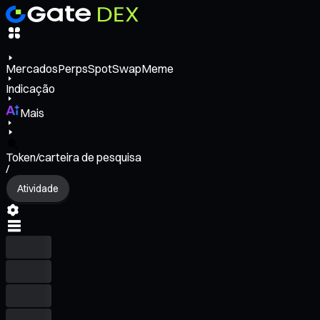
Mercados
Perps
Spot
Swap
Meme
Indicação
Mais
Token/carteira de pesquisa
/
Atividade