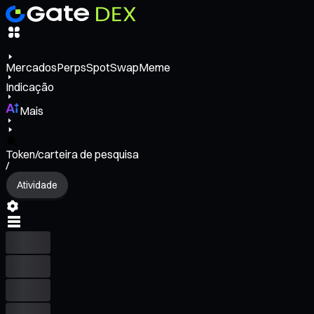
Mercados
Perps
Spot
Swap
Meme
Indicação
Mais
Token/carteira de pesquisa
/
Atividade