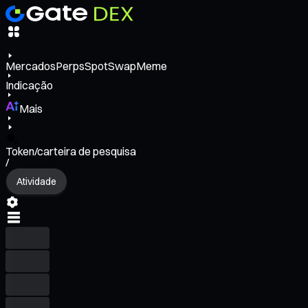
Mercados
Perps
Spot
Swap
Meme
Indicação
Mais
Token/carteira de pesquisa
/
Atividade