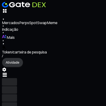
Mercados
Perps
Spot
Swap
Meme
Indicação
Mais
Token/carteira de pesquisa
/
Atividade