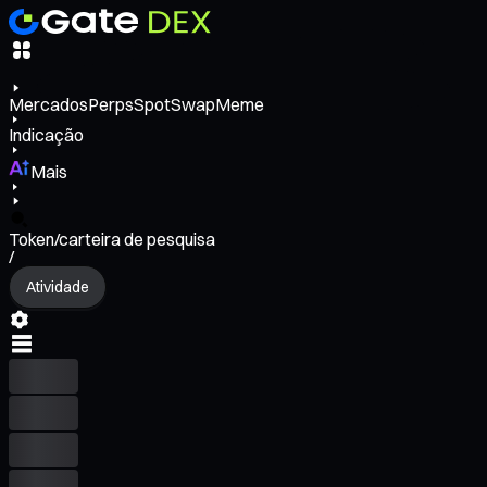
Mercados
Perps
Spot
Swap
Meme
Indicação
Mais
Token/carteira de pesquisa
/
Atividade