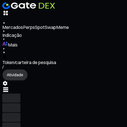
Mercados
Perps
Spot
Swap
Meme
Indicação
Mais
Token/carteira de pesquisa
/
Atividade