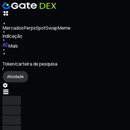
Mercados
Perps
Spot
Swap
Meme
Indicação
Mais
Token/carteira de pesquisa
/
Atividade