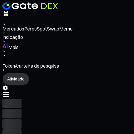
Mercados
Perps
Spot
Swap
Meme
Indicação
Mais
Token/carteira de pesquisa
/
Atividade