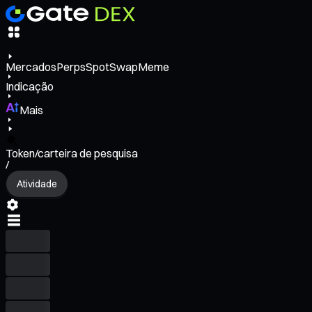
Mercados
Perps
Spot
Swap
Meme
Indicação
Mais
Token/carteira de pesquisa
/
Atividade