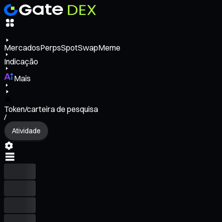
Mercados
Perps
Spot
Swap
Meme
Indicação
Mais
Token/carteira de pesquisa
/
Atividade