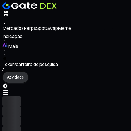
Mercados
Perps
Spot
Swap
Meme
Indicação
Mais
Token/carteira de pesquisa
/
Atividade