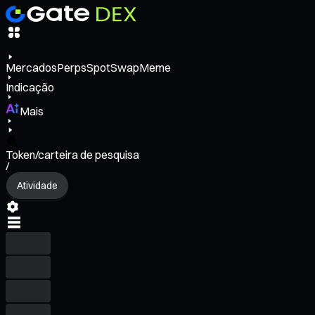
Mercados
Perps
Spot
Swap
Meme
Indicação
Mais
Token/carteira de pesquisa
/
Atividade