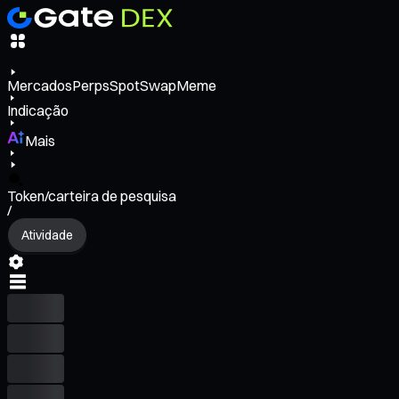
Mercados
Perps
Spot
Swap
Meme
Indicação
Mais
Token/carteira de pesquisa
/
Atividade