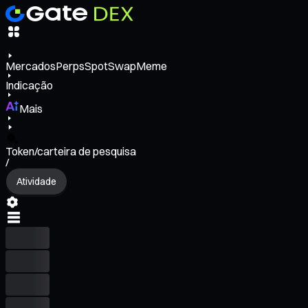
Mercados
Perps
Spot
Swap
Meme
Indicação
Mais
Token/carteira de pesquisa
/
Atividade